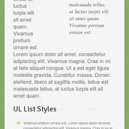
malesuada tellus,
luctus
at luctus turpis elit
turpis elit
sit amet quam.
sit amet
Vivamus pretium
quam.
ornare est.
Vivamus
pretium
ornare est.
Lorem ipsum dolor sit amet, consectetur
adipiscing elit. Vivamus magna. Cras in mi
at felis aliquet congue. Ut a est eget ligula
molestie gravida. Curabitur massa. Donec
eleifend, libero at sagittis mollis, tellus est
malesuada tellus, at luctus turpis elit sit
amet quam.
UL List Styles
Vivamus pretium ornare est. Lorem ipsum dolor sit amet,
consectetur adipiscing elit. Vivamus magna. Cras in mi at